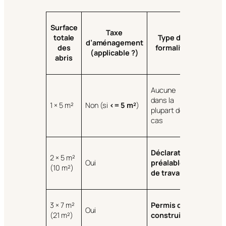
Surface
Taxe
totale
Type de
d’aménagement
des
formalité
(applicable ?)
abris
Aucune
dans la
1 × 5 m²
Non (si
<= 5 m²
)
plupart des
cas
Déclaration
2 × 5 m²
Oui
préalable
(10 m²)
de travaux
3 × 7 m²
Permis de
Oui
(21 m²)
construire