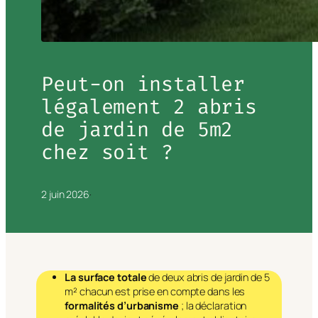
Peut-on installer
légalement 2 abris
de jardin de 5m2
chez soit ?
2 juin 2026
·
La surface totale
de deux abris de jardin de 5
m² chacun est prise en compte dans les
formalités d’urbanisme
; la déclaration