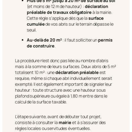
Plus de 5 m² jusqu’à 20 m² de surface au sol
(et moins de 12 m de hauteur) :
déclaration
préalable de travaux obligatoire
à la mairie.
Cette règle s’applique dès que la
surface
cumulée
de vos abris sur le terrain dépasse le
seuil.
Au-delà de 20 m²
: il faut solliciter un
permis
de construire
.
La procédure n’est donc pas liée au nombre d’abris
mais à la somme de leurs surfaces. Deux abris de 5 m²
totalisent 10 m² : une
déclaration préalable
est
requise, même si chaque abri individuellement serait
exempté. Il est également important de signaler leur
hauteur : toute structure avec une hauteur sous
plafond supérieure ou égale à 1,80 m entre dans le
calcul de la surface taxable.
L’étape suivante, avant de débuter tout projet,
consiste à consulter la
mairie
et à s’assurer des
règles locales ou servitudes éventuelles.